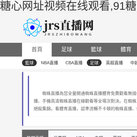
糖心网址视频在线观看,91
首頁
足球
籃球
體育
籃球
NBA直播
CBA直播
足球
英超直播
中
蜘蛛直播為您全量開通蜘蛛直播體育免費觀看無插
播、手機高清蜘蛛直播在線觀看等全場次對決。在蜘蛛
絕殺集錦。看體育直播，認準流暢不卡頓的蜘蛛直播、