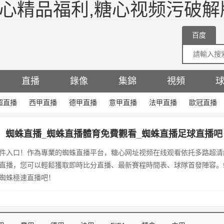
糖心精品福利,糖心视频污破解
百度
直播
錄像
集錦
視頻
超直播
西甲直播
德甲直播
意甲直播
法甲直播
歐冠直播
蜘蛛直播_蜘蛛直播體育免費觀看_蜘蛛直播足球直播吧
件入口！作為專業的蜘蛛直播平台，糖心网址视频在线观看依托多路超清
直播，您可以輕鬆獲取即時比分直播、最新賽程時間表、球隊首發陣容。
蜘蛛極速直播吧！