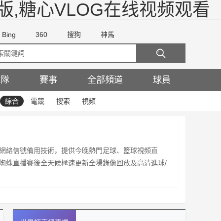
版,糖心VLOG在线视频观看
Bing
360
搜狗
神馬
球隊
賽事
全部頻道
球員
綜合
電競
搜索
視頻
網絡信號備用技術，提供今晚熱門足球、籃球視頻直
蜘蛛直播賽後全天候極速更新全場錄像回放及高清進球/