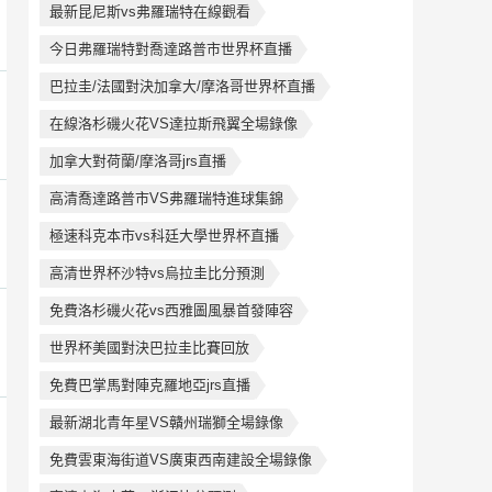
最新昆尼斯vs弗羅瑞特在線觀看
今日弗羅瑞特對喬達路普市世界杯直播
巴拉圭/法國對決加拿大/摩洛哥世界杯直播
在線洛杉磯火花VS達拉斯飛翼全場錄像
加拿大對荷蘭/摩洛哥jrs直播
高清喬達路普市VS弗羅瑞特進球集錦
極速科克本市vs科廷大學世界杯直播
高清世界杯沙特vs烏拉圭比分預測
免費洛杉磯火花vs西雅圖風暴首發陣容
世界杯美國對決巴拉圭比賽回放
免費巴掌馬對陣克羅地亞jrs直播
最新湖北青年星VS贛州瑞獅全場錄像
免費雲東海街道VS廣東西南建設全場錄像