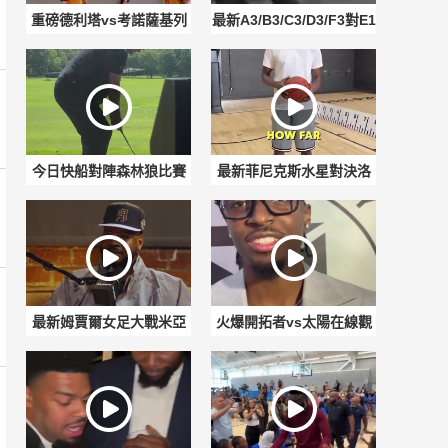
重磅德利塔vs考諾薩基列
最新A3/B3/C3/D3/F3對E1
斯賽事前瞻
賽事前瞻
今日快船對陣森林狼比賽
最新菲尼克斯水星對決洛
回放
杉磯火花直播入口
最新姆賈爾女足大戰米亞
火爆開拓者vs太陽在線觀
瓦斯巴達女足比賽回放
看