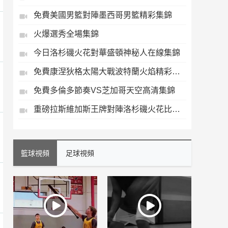
免費美國男籃對陣墨西哥男籃精彩集錦
火爆選秀全場集錦
今日洛杉磯火花對華盛頓神秘人在線集錦
免費康涅狄格太陽大戰波特蘭火焰精彩集錦
免費多倫多節奏VS芝加哥天空高清集錦
重磅拉斯維加斯王牌對陣洛杉磯火花比賽集錦
籃球視頻
足球視頻