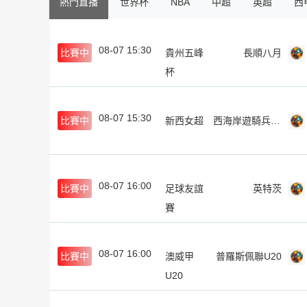
熱門直播
世界杯
NBA
中超
英超
西
08-07 15:30
比賽中
貴州五峰
長順八月
杯
08-07 15:30
比賽中
新西女超
西海岸遊騎兵女足
08-07 16:00
比賽中
足球友誼
英特茨
賽
08-07 16:00
比賽中
澳威甲
普羅斯佩聯U20
U20