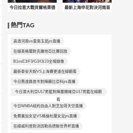
今日拉恩大戰貝爾格萊德
最新上海申花對決河南首
紅星低調看直播
發陣容
熱門TAG
高清河南vs雲南玉昆jrs直播
在線英格蘭對克羅地亞比賽回放
B1vsE3/F3/G3/I3/J3全場錄像
最新泰安天貺VS上海賽更達在線觀看
今日喬達路普市對陣蘇比亞科jrs直播
今日澳大利亞U17男籃對陣塞爾維亞U17男籃在線觀
看
今日WNBA紐約自由人對芝加哥天空直播
免費裏加女足VS格倫杜蘭女足jrs直播
在線威利普對決因勒烏德聯世界杯直播