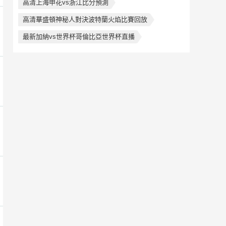
高清上海申花vs浙江比分預測
高清華盛頓神秘人對決波特蘭火焰比賽回放
最新加納vs世界杯哥倫比亞世界杯直播