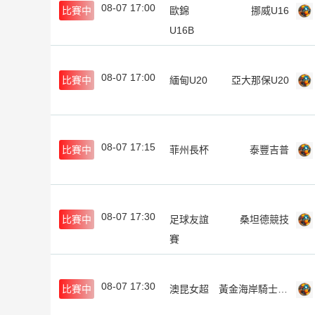
08-07 17:00
比賽中
歐錦
挪威U16
U16B
08-07 17:00
比賽中
緬甸U20
亞大那保U20
08-07 17:15
比賽中
菲州長杯
泰豐吉普
08-07 17:30
比賽中
足球友誼
桑坦德競技
賽
08-07 17:30
比賽中
澳昆女超
黃金海岸騎士女足