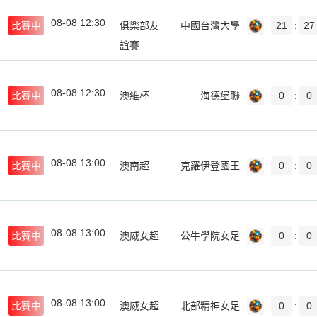
08-08 12:30
比賽中
俱樂部友
中國台灣大學
21
:
27
誼賽
08-08 12:30
比賽中
澳維杯
海德堡聯
0
:
0
08-08 13:00
比賽中
澳南超
克羅伊登國王
0
:
0
08-08 13:00
比賽中
澳威女超
公牛學院女足
0
:
0
08-08 13:00
比賽中
澳威女超
北部精神女足
0
:
0