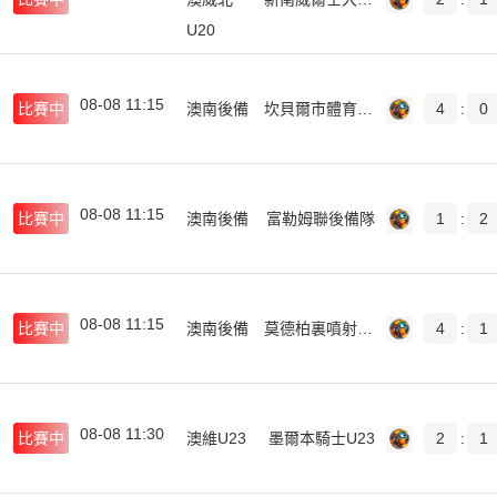
U20
08-08 11:15
比賽中
澳南後備
坎貝爾市體育館後備隊
4
:
0
08-08 11:15
比賽中
澳南後備
富勒姆聯後備隊
1
:
2
08-08 11:15
比賽中
澳南後備
莫德柏裏噴射機後備隊
4
:
1
08-08 11:30
比賽中
澳維U23
墨爾本騎士U23
2
:
1