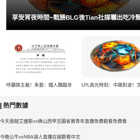
享受宵夜時間~戰勝BLG後Tian社媒曬出吃冷
呼籲換主裁！朱藝：鐵人麵臨非
LPL高光時刻：中路對波！
常大的紀律處罰風險，可能罰款
單殺文波
扣分
熱門數據
今天德兢艾捷斯vs佛山西甲吉圖省實青年直播免費觀看免費看
今晚公牛vsNBA湖人直播在線觀看中文