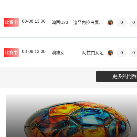
08-08 13:00
比賽中
澳西U23
迪亞內拉白鷹U23
0
:
0
08-08 13:00
比賽中
澳維女
阿拉門女足
0
:
0
更多熱門賽