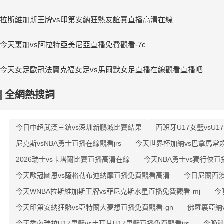
拉斯維加斯王牌vs印第安納狂熱友誼賽直播高清在線
今天裏加vs阿拉特亞美尼亞直播免費觀看-7c
今天女足歐冠法蘭克福女足vs馬爾默女足直播在線觀看直播吧
全網熱搜詞
今日中超武漢三鎮vs深圳新鵬城比賽結果
西班牙U17女籃vsU
尼克斯vsNBA勇士直播在線觀看jrs
今天世界杯加納vs巴拿馬常
2026瑞士vs卡塔爾比賽直播高清在線
今天NBA勇士vs獨行俠直
今天歐冠圖恩vs薩格勒布迪納摩直播免費觀看高清
今日尼蘭西澳
今天WNBA拉斯維加斯王牌vs菲尼克斯水星直播免費觀看-mj
今
今天印第安納狂熱vs亞特蘭大夢想直播免費觀看-gn
佛羅裏亞納
今天委內瑞拉U17男籃vs土耳其U17男籃直播免費觀看jrs
今晚科