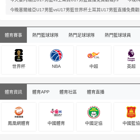
今晚塞爾維亞U17男籃vsU17男籃世界杯土耳其U17男籃直播免費
體育賽事
熱門籃球球隊
熱門足球球隊
熱門籃球球員
世界杯
NBA
中超
英超
體育資訊
體育APP
體育社區
體育直播
鳳凰網體育
中國體育
中國足協
中國籃協